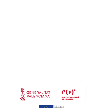
Addresse
Calle Marjal, 8 Nave A 46770 Xeraco (Valencia) España (Spain)
Courrier
info@e-soleco.com
Service client
(+34) 962 891 149