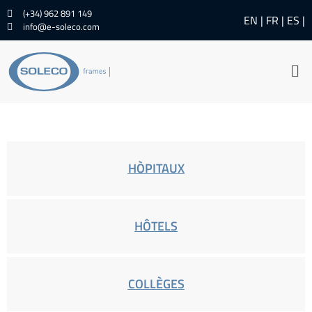
(+34) 962 891 149
EN
FR
ES
info@e-soleco.com
HÒPITAUX
HÔTELS
COLLÈGES